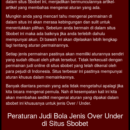
dalam situs Sbobet ini, menjadikan bermunculannya artikel-
artikel yang membahas mengenai aturan yang ada.
Mungkin anda yang mencari tahu mengenai permainan di
dalam situs ini akan merasa kebingungan dan sulit untuk
menentukkan pilihan. Sebelum anda bermain di dalam situs
Sbobet ini maka ada baiknya jika anda terlebih dahulu
mempunyai akun. Di bawah ini akan dijelaskan lebih lengkap
lagi tentang aturan permainannya.
Setiap jenis permainan pastinya akan memiliki aturannya sendiri
yang sudah dibuat oleh pihak tersebut. Tidak terkecuali dengan
permainan judi online di situs sbobet yang telah dikenal oleh
para pejudi di Indonesia. Situs terbesar ini pastinya mempunyai
aturan khusus dalam memainkannya.
Banyak diantara pemain yang ada tidak mengetahui apalagi jika
kita bicara mengenai pemula. Nah di kesempatan kali ini kita
akan membahas sedikit mengenai aturan yang dipakai dalam
sbobet ini khususnya untuk jenis Over / Under.
Peraturan Judi Bola Jenis Over Under
di Situs Sbobet