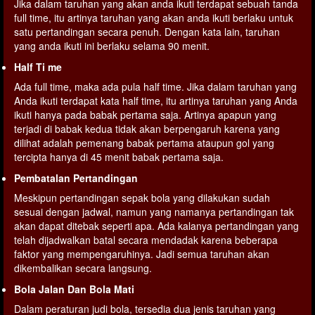
Jika dalam taruhan yang akan anda ikuti terdapat sebuah tanda
full time, itu artinya taruhan yang akan anda ikuti berlaku untuk
satu pertandingan secara penuh. Dengan kata lain, taruhan
yang anda ikuti ini berlaku selama 90 menit.
Half Ti me
Ada full time, maka ada pula half time. Jika dalam taruhan yang
Anda ikuti terdapat kata half time, itu artinya taruhan yang Anda
ikuti hanya pada babak pertama saja. Artinya apapun yang
terjadi di babak kedua tidak akan berpengaruh karena yang
dilihat adalah pemenang babak pertama ataupun gol yang
tercipta hanya di 45 menit babak pertama saja.
Pembatalan Pertandingan
Meskipun pertandingan sepak bola yang dilakukan sudah
sesuai dengan jadwal, namun yang namanya pertandingan tak
akan dapat ditebak seperti apa. Ada kalanya pertandingan yang
telah dijadwalkan batal secara mendadak karena beberapa
faktor yang mempengaruhinya. Jadi semua taruhan akan
dikembalikan secara langsung.
Bola Jalan Dan Bola Mati
Dalam peraturan judi bola, tersedia dua jenis taruhan yang