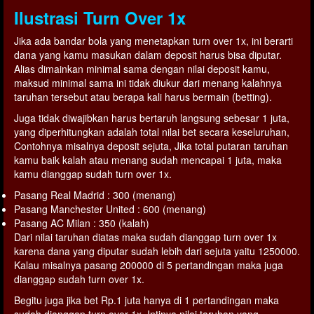
Ilustrasi Turn Over 1x
Jika ada bandar bola yang menetapkan turn over 1x, ini berarti
dana yang kamu masukan dalam deposit harus bisa diputar.
Alias dimainkan minimal sama dengan nilai deposit kamu,
maksud minimal sama ini tidak diukur dari menang kalahnya
taruhan tersebut atau berapa kali harus bermain (betting).
Juga tidak diwajibkan harus bertaruh langsung sebesar 1 juta,
yang diperhitungkan adalah total nilai bet secara keseluruhan,
Contohnya misalnya deposit sejuta, Jika total putaran taruhan
kamu baik kalah atau menang sudah mencapai 1 juta, maka
kamu dianggap sudah turn over 1x.
Pasang Real Madrid : 300 (menang)
Pasang Manchester United : 600 (menang)
Pasang AC Milan : 350 (kalah)
Dari nilai taruhan diatas maka sudah dianggap turn over 1x
karena dana yang diputar sudah lebih dari sejuta yaitu 1250000.
Kalau misalnya pasang 200000 di 5 pertandingan maka juga
dianggap sudah turn over 1x.
Begitu juga jika bet Rp.1 juta hanya di 1 pertandingan maka
sudah dianggap turn over 1x. Intinya nilai taruhan yang